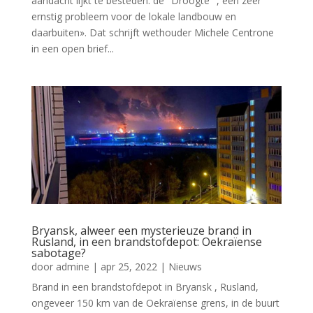
aandacht lijkt te besteden: de" Droogte ", een zeer
ernstig probleem voor de lokale landbouw en
daarbuiten». Dat schrijft wethouder Michele Centrone
in een open brief...
Bryansk, alweer een mysterieuze brand in
Rusland, in een brandstofdepot: Oekraïense
sabotage?
door
admine
|
apr 25, 2022
|
Nieuws
Brand in een brandstofdepot in Bryansk , Rusland,
ongeveer 150 km van de Oekraïense grens, in de buurt