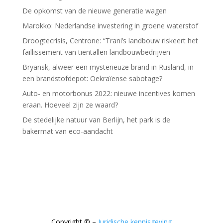
De opkomst van de nieuwe generatie wagen
Marokko: Nederlandse investering in groene waterstof
Droogtecrisis, Centrone: “Trani’s landbouw riskeert het
faillissement van tientallen landbouwbedrijven
Bryansk, alweer een mysterieuze brand in Rusland, in
een brandstofdepot: Oekraïense sabotage?
Auto- en motorbonus 2022: nieuwe incentives komen
eraan. Hoeveel zijn ze waard?
De stedelijke natuur van Berlijn, het park is de
bakermat van eco-aandacht
Copyright © –
Juridische kennisgeving