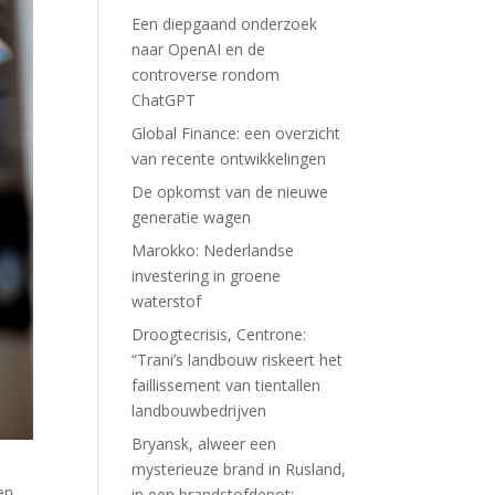
Een diepgaand onderzoek
naar OpenAI en de
controverse rondom
ChatGPT
Global Finance: een overzicht
van recente ontwikkelingen
De opkomst van de nieuwe
generatie wagen
Marokko: Nederlandse
investering in groene
waterstof
Droogtecrisis, Centrone:
“Trani’s landbouw riskeert het
faillissement van tientallen
landbouwbedrijven
Bryansk, alweer een
mysterieuze brand in Rusland,
en
in een brandstofdepot: