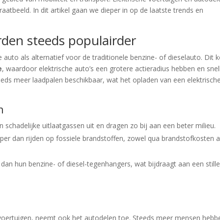
raatbeeld. In dit artikel gaan we dieper in op de laatste trends en
rden steeds populairder
uto als alternatief voor de traditionele benzine- of dieselauto. Dit 
e
, waardoor elektrische auto’s een grotere actieradius hebben en snel
eds meer laadpalen beschikbaar, wat het opladen van een elektrisch
n
n schadelijke uitlaatgassen uit en dragen zo bij aan een beter milieu.
oper dan rijden op fossiele brandstoffen, zowel qua brandstofkosten a
dan hun benzine- of diesel-tegenhangers, wat bijdraagt aan een still
e voertuigen, neemt ook het autodelen toe. Steeds meer mensen hebb