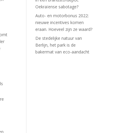
Oekraïense sabotage?
Auto- en motorbonus 2022:
nieuwe incentives komen
eraan. Hoeveel zijn ze waard?
komt
De stedelijke natuur van
ler
Berlijn, het park is de
e
bakermat van eco-aandacht
ls
ere
en