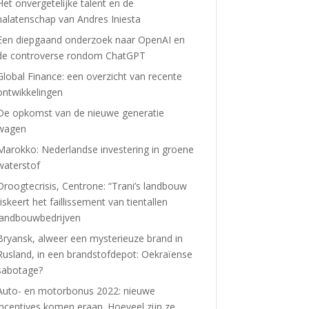
Het onvergetelijke talent en de
nalatenschap van Andres Iniesta
Een diepgaand onderzoek naar OpenAI en
de controverse rondom ChatGPT
Global Finance: een overzicht van recente
ontwikkelingen
De opkomst van de nieuwe generatie
wagen
Marokko: Nederlandse investering in groene
waterstof
Droogtecrisis, Centrone: “Trani’s landbouw
riskeert het faillissement van tientallen
landbouwbedrijven
Bryansk, alweer een mysterieuze brand in
Rusland, in een brandstofdepot: Oekraïense
sabotage?
Auto- en motorbonus 2022: nieuwe
incentives komen eraan. Hoeveel zijn ze